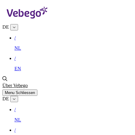
DE
/
NL
/
EN
Über Vebego
Menu
Schliessen
DE
/
NL
/