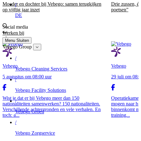
Moeder en dochter bij Vebego: samen terugkijken
Drie zussen, éé
/
op vijftig jaar inzet
poetsen”
DE
Social media
Werken bij
Menu
Sluiten
Vebego Group
/
Vebego
Vebego
Vebego Cleaning Services
5 augustus om 08:00 uur
29 juli om 08:
/
Vebego Facility Solutions
Wist je dat er bij Vebego meer dan 150
Operatiekamers
/
nationaliteiten samenwerken? 150 nationaliteiten.
mogen naar bin
Verschillende achtergronden en vele verhalen. En
binnenkomt met
Vebego Groen
toch: a...
training...
/
Vebego Zorgservice