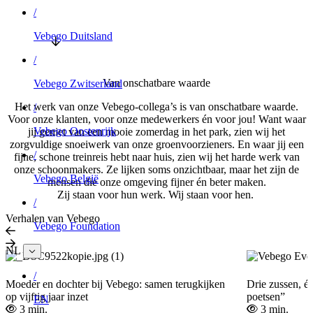
/
Vebego Duitsland
/
Van onschatbare waarde
Vebego Zwitserland
Het werk van onze Vebego-collega’s is van onschatbare waarde.
/
Voor onze klanten, voor onze medewerkers én voor jou! Want waar
Vebego Oostenrijk
jij geniet van een mooie zomerdag in het park, zien wij het
zorgvuldige snoeiwerk van onze groenvoorzieners. En waar jij een
/
fijne, schone treinreis hebt naar huis, zien wij het harde werk van
onze schoonmakers. Ze lijken soms onzichtbaar, maar het zijn de
Vebego België
mensen die onze omgeving fijner én beter maken.
Zij staan voor hun werk. Wij staan voor hen.
/
Verhalen van Vebego
Vebego Foundation
NL
/
Moeder en dochter bij Vebego: samen terugkijken
Drie zussen, éé
op vijftig jaar inzet
poetsen”
EN
3 min.
3 min.