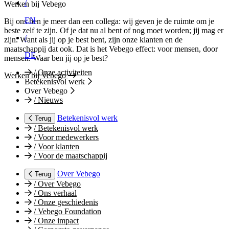
/
Werken bij Vebego
EN
Bij ons ben je meer dan een collega: wij geven je de ruimte om je
beste zelf te zijn. Of je dat nu al bent of nog moet worden; jij mag er
/
zijn. Want als jij op je best bent, zijn onze klanten en de
maatschappij dat ook. Dat is het Vebego effect: voor mensen, door
DE
mensen. Waar ben jij op je best?
/
Onze activiteiten
Werken bij Vebego
Betekenisvol werk
Over Vebego
/
Nieuws
Betekenisvol werk
Terug
/
Betekenisvol werk
/
Voor medewerkers
/
Voor klanten
/
Voor de maatschappij
Over Vebego
Terug
/
Over Vebego
/
Ons verhaal
/
Onze geschiedenis
/
Vebego Foundation
/
Onze impact