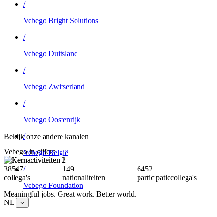
/
Vebego Bright Solutions
/
Vebego Duitsland
/
Vebego Zwitserland
/
Vebego Oostenrijk
/
Bekijk onze andere kanalen
Vebego in cijfers
Vebego België
38759
150
6487
/
collega's
nationaliteiten
participatiecollega's
Vebego Foundation
Meaningful jobs. Great work. Better world.
NL