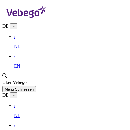
DE
/
NL
/
EN
Über Vebego
Menu
Schliessen
DE
/
NL
/