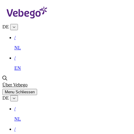
DE
/
NL
/
EN
Über Vebego
Menu
Schliessen
DE
/
NL
/