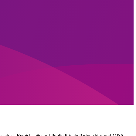
r sich als Bereichsleiter auf Public Private Partnerships und M&A-