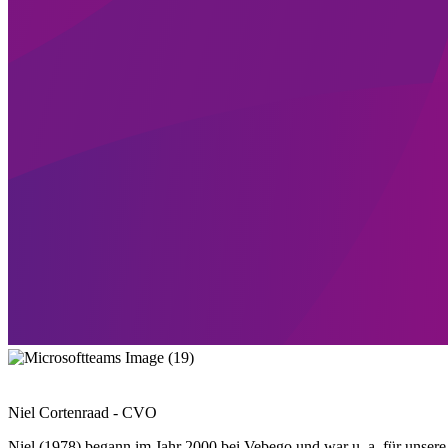
Niel Cortenraad - CVO
Niel (1978) begann im Jahr 2000 bei Vebego und war u. a. für unsere i