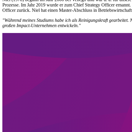
Prozesse. Im Jahr 2019 wurde er zum Chief Strategy Officer ernannt.
Officer zurück. Niel hat einen Master-Abschluss in Betriebswirtsch
"Während meines Studiums habe ich als Reinigungskraft gearbeitet
großen Impact-Unternehmen entwickeln."