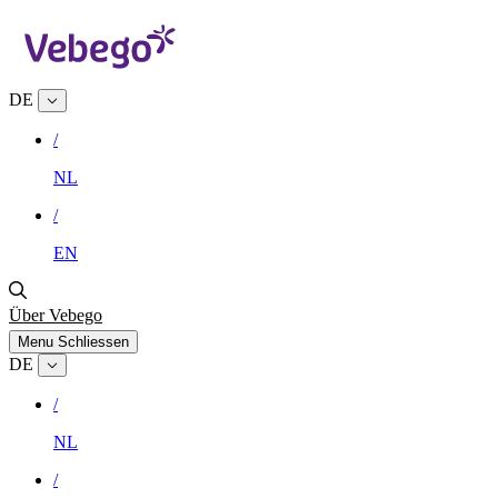
DE
/
NL
/
EN
Über Vebego
Menu
Schliessen
DE
/
NL
/