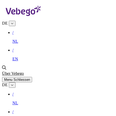
DE
/
NL
/
EN
Über Vebego
Menu
Schliessen
DE
/
NL
/