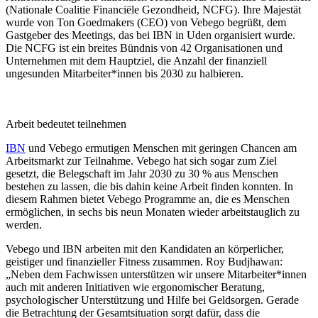
(Nationale Coalitie Financiële Gezondheid, NCFG). Ihre Majestät
wurde von Ton Goedmakers (CEO) von Vebego begrüßt, dem
Gastgeber des Meetings, das bei IBN in Uden organisiert wurde.
Die NCFG ist ein breites Bündnis von 42 Organisationen und
Unternehmen mit dem Hauptziel, die Anzahl der finanziell
ungesunden Mitarbeiter*innen bis 2030 zu halbieren.
Arbeit bedeutet teilnehmen
IBN
und Vebego ermutigen Menschen mit geringen Chancen am
Arbeitsmarkt zur Teilnahme. Vebego hat sich sogar zum Ziel
gesetzt, die Belegschaft im Jahr 2030 zu 30 % aus Menschen
bestehen zu lassen, die bis dahin keine Arbeit finden konnten. In
diesem Rahmen bietet Vebego Programme an, die es Menschen
ermöglichen, in sechs bis neun Monaten wieder arbeitstauglich zu
werden.
Vebego und IBN arbeiten mit den Kandidaten an körperlicher,
geistiger und finanzieller Fitness zusammen. Roy Budjhawan:
„Neben dem Fachwissen unterstützen wir unsere Mitarbeiter*innen
auch mit anderen Initiativen wie ergonomischer Beratung,
psychologischer Unterstützung und Hilfe bei Geldsorgen. Gerade
die Betrachtung der Gesamtsituation sorgt dafür, dass die