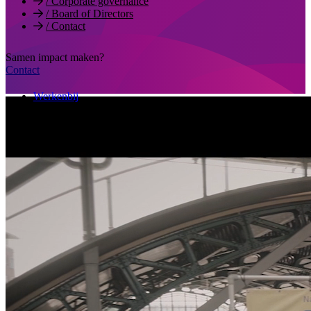
/
Corporate governance
/
Board of Directors
/
Contact
Samen impact maken?
Contact
Werkenbij