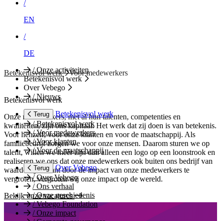
/
EN
/
DE
/
Onze activiteiten
Betekenisvol werk
Voor medewerkers
Betekenisvol werk
Over Vebego
/
Nieuws
Betekenisvol werk
Betekenisvol werk
Terug
Onze medewerkers, met al hun talenten, competenties en
/
Betekenisvol werk
kwaliteiten, zijn ons kapitaal. Het werk dat zij doen is van betekenis.
/
Voor medewerkers
Voor henzelf, voor onze klanten en voor de maatschappij. Als
/
Voor klanten
familiebedrijf zorgen we voor onze mensen. Daarom sturen we op
/
Voor de maatschappij
talent, willen we méér zijn dan alleen een logo op een loonstrook en
realiseren we ons dat onze medewerkers ook buiten ons bedrijf van
Over Vebego
Terug
waarde zijn. Want door de impact van onze medewerkers te
/
Over Vebego
vergroten, vergroten wij onze impact op de wereld.
/
Ons verhaal
/
Onze geschiedenis
Bekijk onze vacatures
/
Vebego Foundation
/
Onze impact