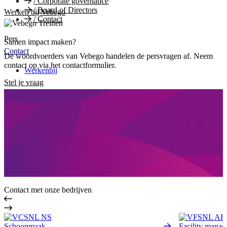
/
Corporate governance
/
Board of Directors
Werken bij Vebego
/
Contact
Pers
Samen impact maken?
Contact
De woordvoerders van Vebego handelen de persvragen af. Neem
contact op via het contactformulier.
Werkenbij
Stel je vraag
Contact met onze bedrijven
Schoonmaak
Facility mana