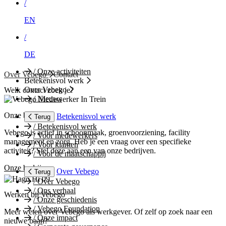
/
EN
/
DE
/
Onze activiteiten
Over Vebego
Contact
Betekenisvol werk
Over Vebego
Welk contact zoek je?
/
Nieuws
Onze bedrijven
Betekenisvol werk
Terug
/
Betekenisvol werk
Vebego is actief in schoonmaak, groenvoorziening, facility
/
Voor medewerkers
management en zorg. Heb je een vraag over een specifieke
/
Voor klanten
activiteit? Stel deze aan een van onze bedrijven.
/
Voor de maatschappij
Onze bedrijven
Over Vebego
Terug
/
Over Vebego
/
Ons verhaal
Werken bij Vebego
/
Onze geschiedenis
/
Vebego Foundation
Meer weten over Vebego als werkgever. Of zelf op zoek naar een
/
Onze impact
nieuwe baan?