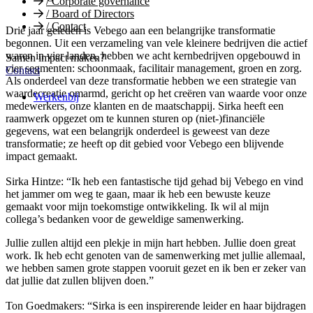
/
Corporate governance
/
Board of Directors
/
Contact
Drie jaar geleden is Vebego aan een belangrijke transformatie
begonnen. Uit een verzameling van vele kleinere bedrijven die actief
waren in vier landen, hebben we acht kernbedrijven opgebouwd in
Samen impact maken?
vier segmenten: schoonmaak, facilitair management, groen en zorg.
Contact
Als onderdeel van deze transformatie hebben we een strategie van
waardecreatie omarmd, gericht op het creëren van waarde voor onze
Werkenbij
medewerkers, onze klanten en de maatschappij. Sirka heeft een
raamwerk opgezet om te kunnen sturen op (niet-)financiële
gegevens, wat een belangrijk onderdeel is geweest van deze
transformatie; ze heeft op dit gebied voor Vebego een blijvende
impact gemaakt.
Sirka Hintze: “Ik heb een fantastische tijd gehad bij Vebego en vind
het jammer om weg te gaan, maar ik heb een bewuste keuze
gemaakt voor mijn toekomstige ontwikkeling. Ik wil al mijn
collega’s bedanken voor de geweldige samenwerking.
Jullie zullen altijd een plekje in mijn hart hebben. Jullie doen great
work. Ik heb echt genoten van de samenwerking met jullie allemaal,
we hebben samen grote stappen vooruit gezet en ik ben er zeker van
dat jullie dat zullen blijven doen.”
Ton Goedmakers: “Sirka is een inspirerende leider en haar bijdragen