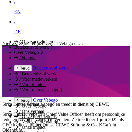
/
EN
/
DE
/
Onze activiteiten
Nieuws
Sirka Hintze verlaat Vebego en…
Betekenisvol werk
Over Vebego
/
Nieuws
Betekenisvol werk
Terug
/
Betekenisvol werk
/
Voor medewerkers
/
Voor klanten
/
Voor de maatschappij
Over Vebego
Terug
Sirka Hintze verlaat Vebego en treedt in dienst bij CEWE
/
Over Vebego
/
Ons verhaal
Sirka Hintze, Vebego’s Chief Value Officer, heeft om persoonlijke
/
Onze geschiedenis
redenen besloten Vebego te verlaten. Ze treedt per 1 juni 2025 als
/
Vebego Foundation
CFO in dienst bij het Duitse CEWE Stiftung & Co. KGaA in
/
Onze impact
Oldenburg.