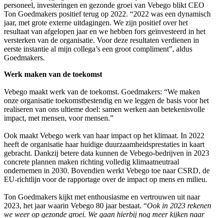
personeel, investeringen en gezonde groei van Vebego blikt CEO
Ton Goedmakers positief terug op 2022. “2022 was een dynamisch
jaar, met grote externe uitdagingen. We zijn positief over het
resultaat van afgelopen jaar en we hebben fors geïnvesteerd in het
versterken van de organisatie. Voor deze resultaten verdienen in
eerste instantie al mijn collega’s een groot compliment”, aldus
Goedmakers.
Werk maken van de toekomst
Vebego maakt werk van de toekomst. Goedmakers: “We maken
onze organisatie toekomstbestendig en we leggen de basis voor het
realiseren van ons ultieme doel: samen werken aan betekenisvolle
impact, met mensen, voor mensen.”
Ook maakt Vebego werk van haar impact op het klimaat. In 2022
heeft de organisatie haar huidige duurzaamheidsprestaties in kaart
gebracht. Dankzij betere data kunnen de Vebego-bedrijven in 2023
concrete plannen maken richting volledig klimaatneutraal
ondernemen in 2030. Bovendien werkt Vebego toe naar CSRD, de
EU-richtlijn voor de rapportage over de impact op mens en milieu.
Ton Goedmakers kijkt met enthousiasme en vertrouwen uit naar
2023, het jaar waarin Vebego 80 jaar bestaat. “
Ook in 2023 rekenen
we weer op gezonde groei. We gaan hierbij nog meer kijken naar