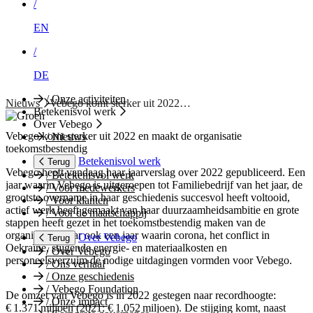
/
EN
/
DE
/
Onze activiteiten
Nieuws
Vebego komt sterker uit 2022…
Betekenisvol werk
Over Vebego
Vebego komt sterker uit 2022 en maakt de organisatie
/
Nieuws
toekomstbestendig
Betekenisvol werk
Terug
Vebego heeft vandaag haar jaarverslag over 2022 gepubliceerd. Een
/
Betekenisvol werk
jaar waarin Vebego is uitgeroepen tot Familiebedrijf van het jaar, de
/
Voor medewerkers
grootste overname in haar geschiedenis succesvol heeft voltooid,
/
Voor klanten
actief werk heeft gemaakt van haar duurzaamheidsambitie en grote
/
Voor de maatschappij
stappen heeft gezet in het toekomstbestendig maken van de
organisatie. Maar ook een jaar waarin corona, het conflict in
Over Vebego
Terug
Oekraïne, stijgende energie- en materiaalkosten en
/
Over Vebego
personeelsverzuim de nodige uitdagingen vormden voor Vebego.
/
Ons verhaal
/
Onze geschiedenis
/
Vebego Foundation
De omzet van Vebego is in 2022 gestegen naar recordhoogte:
/
Onze impact
€ 1.371 miljoen (2021: € 1.052 miljoen). De stijging komt, naast