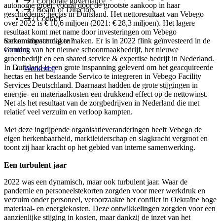
/
Corporate governance
autonome groei, vooral door de grootste aankoop in haar
/
Board of Directors
geschiedenis: hectas in Duitsland. Het nettoresultaat van Vebego
/
Contact
over 2022 is € 10,6 miljoen (2021: € 28,3 miljoen). Het lagere
resultaat komt met name door investeringen om Vebego
toekomstbestendig te maken. Er is in 2022 flink geïnvesteerd in de
Samen impact maken?
vorming van het nieuwe schoonmaakbedrijf, het nieuwe
Contact
groenbedrijf en een shared service & expertise bedrijf in Nederland.
In Duitsland is een grote inspanning geleverd om het geacquireerde
Werkenbij
hectas en het bestaande Servico te integreren in Vebego Facility
Services Deutschland. Daarnaast hadden de grote stijgingen in
energie- en materiaalkosten een drukkend effect op de nettowinst.
Net als het resultaat van de zorgbedrijven in Nederland die met
relatief veel verzuim en verloop kampten.
Met deze ingrijpende organisatieveranderingen heeft Vebego de
eigen herkenbaarheid, marktleiderschap en slagkracht vergroot en
toont zij haar kracht op het gebied van interne samenwerking.
Een turbulent jaar
2022 was een dynamisch, maar ook turbulent jaar. Waar de
pandemie en personeelstekorten zorgden voor meer werkdruk en
verzuim onder personeel, veroorzaakte het conflict in Oekraïne hoge
materiaal- en energiekosten. Deze ontwikkelingen zorgden voor een
aanzienlijke stijging in kosten, maar dankzij de inzet van het