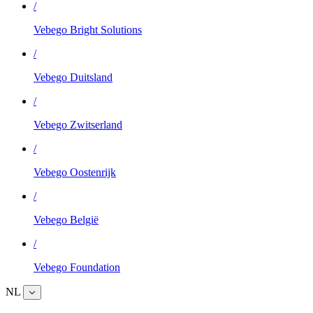
/
Vebego Bright Solutions
/
Vebego Duitsland
/
Vebego Zwitserland
/
Vebego Oostenrijk
/
Vebego België
/
Vebego Foundation
NL