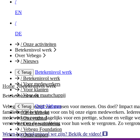
/
EN
/
DE
/
Onze activiteiten
Betekenisvol werk
Over Vebego
/
Nieuws
Betekenisvol werk
Terug
/
Betekenisvol werk
/
Voor medewerkers
Home
Betekenisvol werk
/
Voor klanten
/
Voor de maatschappij
Betekenisvol werk
Over Vebego
Vebego is een bedrijf van mensen voor mensen. Ons doel? Impact mak
Terug
familiebedrijf begint dat voor ons bij onze eigen medewerkers. Ieder
/
Over Vebego
medewerkers zorgen dagelijks voor een prettige, schone en veilige we
/
Ons verhaal
verstevigen en de waardering voor hun werk te vergroten. Zo vergrot
/
Onze geschiedenis
/
Vebego Foundation
Weten hoe betekenisvol we zijn? Bekijk de video!
/
Onze impact