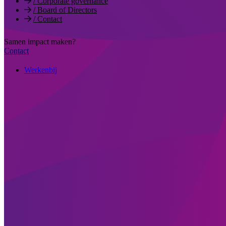
/
Corporate governance
/
Board of Directors
/
Contact
Samen impact maken?
Contact
Werkenbij