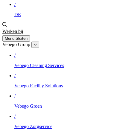
/
DE
Werken bij
Menu
Sluiten
Vebego Group
/
Vebego Cleaning Services
/
Vebego Facility Solutions
/
Vebego Groen
/
Vebego Zorgservice