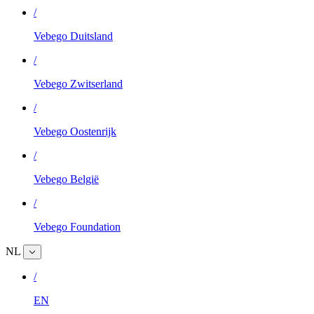
/
Vebego Duitsland
/
Vebego Zwitserland
/
Vebego Oostenrijk
/
Vebego België
/
Vebego Foundation
NL
/
EN