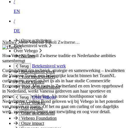
/
EN
/
DE
/
Onze activiteiten
Nieuws
Hoe Vanessa Tonoli Zwitserse…
Betekenisvol werk
Over Vebego
Hoe Vanessa Tonoli Zwitserse traditie en Nederlandse ambities
/
Nieuws
samenbrengt
Betekenisvol werk
Terug
Curling draait om techniek, strategie en samenwerking – kwaliteiten
/
Betekenisvol werk
die Vanessa Tonoli, een belangrijke kracht binnen het TeamNL
/
Voor medewerkers
curlingteam, zowel op het ijs als in haar studie Commerciële
/
Voor klanten
Economie inzet. Met roots in Zwitserland en een leven opgebouwd
/
Voor de maatschappij
in Nederland, werkt Vanessa gedreven aan haar sportieve en
persoonlijke ontwikkeling. Als trotse hoofdsponsor van de
Over Vebego
Terug
Nederlandse Curling Bond geloven wij bij Vebego in het potentieel
/
Over Vebego
van mensen en teams. Of het nu gaat om curling of ons dagelijks
/
Ons verhaal
werk, vooruitgang begint met toewijding en oog voor detail.
/
Onze geschiedenis
/
Vebego Foundation
/
Onze impact