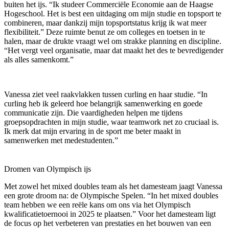
buiten het ijs. “Ik studeer Commerciële Economie aan de Haagse
Hogeschool. Het is best een uitdaging om mijn studie en topsport te
combineren, maar dankzij mijn topsportstatus krijg ik wat meer
flexibiliteit.” Deze ruimte benut ze om colleges en toetsen in te
halen, maar de drukte vraagt wel om strakke planning en discipline.
“Het vergt veel organisatie, maar dat maakt het des te bevredigender
als alles samenkomt.”
Vanessa ziet veel raakvlakken tussen curling en haar studie. “In
curling heb ik geleerd hoe belangrijk samenwerking en goede
communicatie zijn. Die vaardigheden helpen me tijdens
groepsopdrachten in mijn studie, waar teamwork net zo cruciaal is.
Ik merk dat mijn ervaring in de sport me beter maakt in
samenwerken met medestudenten.”
Dromen van Olympisch ijs
Met zowel het mixed doubles team als het damesteam jaagt Vanessa
een grote droom na: de Olympische Spelen. “In het mixed doubles
team hebben we een reële kans om ons via het Olympisch
kwalificatietoernooi in 2025 te plaatsen.” Voor het damesteam ligt
de focus op het verbeteren van prestaties en het bouwen van een