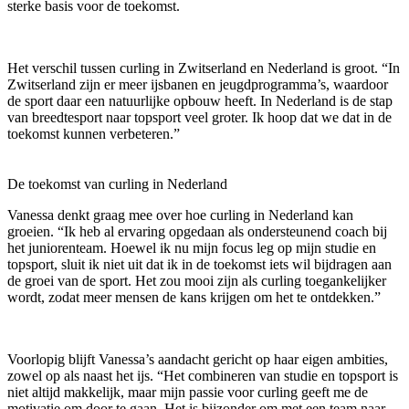
sterke basis voor de toekomst.
Het verschil tussen curling in Zwitserland en Nederland is groot. “In
Zwitserland zijn er meer ijsbanen en jeugdprogramma’s, waardoor
de sport daar een natuurlijke opbouw heeft. In Nederland is de stap
van breedtesport naar topsport veel groter. Ik hoop dat we dat in de
toekomst kunnen verbeteren.”
De toekomst van curling in Nederland
Vanessa denkt graag mee over hoe curling in Nederland kan
groeien. “Ik heb al ervaring opgedaan als ondersteunend coach bij
het juniorenteam. Hoewel ik nu mijn focus leg op mijn studie en
topsport, sluit ik niet uit dat ik in de toekomst iets wil bijdragen aan
de groei van de sport. Het zou mooi zijn als curling toegankelijker
wordt, zodat meer mensen de kans krijgen om het te ontdekken.”
Voorlopig blijft Vanessa’s aandacht gericht op haar eigen ambities,
zowel op als naast het ijs. “Het combineren van studie en topsport is
niet altijd makkelijk, maar mijn passie voor curling geeft me de
motivatie om door te gaan. Het is bijzonder om met een team naar