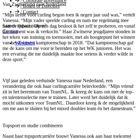
/
Corporate governance
Van Zwitserland naar Nederland
/
Board of Directors
/
Contact
“Mijn liefde voor curling begon toen ik negen jaar oud was,” vertelt
Vanessa. “Mijn vader speelde curling en nam me regelmatig mee
Samen impact maken?
naar de ijsbaan. Op een dag besloot ik het zelf te proberen, en vanaf
Contact
dat moment was ik verkocht.” Haar Zwitserse jeugdjaren stonden in
het teken van training en toernooien, met als hoogtepunt het winnen
van het Zwitsers kampioenschap in 2018. “Dat kampioenschap gaf
Werkenbij
me de kans om me voor te bereiden op het WK junioren. Het was
een ervaring die me duidelijk maakte hoe serieus ik verder wilde in
deze sport.”
Vijf jaar geleden verhuisde Vanessa naar Nederland, een
verandering die ook haar curlingcarrière beïnvloedde. “Mijn vriend
zit in het herenteam van TeamNL. Ik kreeg de kans om met de top-
en talentenselectie mee te trainen. Later werd het duidelijk dat ik
mocht uitkomen voor TeamNL. Daardoor kreeg ik de mogelijkheid
om me aan te sluiten bij het mixed doubles team én het damesteam.”
Topsport en studie combineren
Naast haar topsportcarrière bouwt Vanessa ook aan haar toekomst